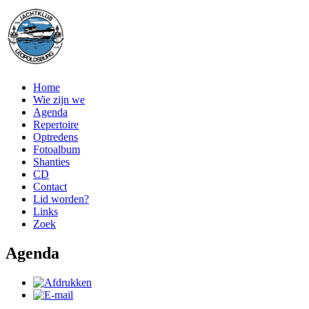
Home
Wie zijn we
Agenda
Repertoire
Optredens
Fotoalbum
Shanties
CD
Contact
Lid worden?
Links
Zoek
Agenda