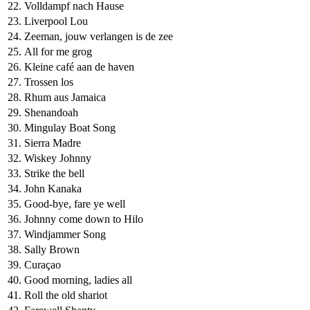
22.
Volldampf nach Hause
23.
Liverpool Lou
24.
Zeeman, jouw verlangen is de zee
25.
All for me grog
26.
Kleine café aan de haven
27.
Trossen los
28.
Rhum aus Jamaica
29.
Shenandoah
30.
Mingulay Boat Song
31.
Sierra Madre
32.
Wiskey Johnny
33.
Strike the bell
34.
John Kanaka
35.
Good-bye, fare ye well
36.
Johnny come down to Hilo
37.
Windjammer Song
38.
Sally Brown
39.
Curaçao
40.
Good morning, ladies all
41.
Roll the old shariot