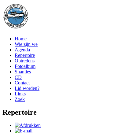
Home
Wie zijn we
Agenda
Repertoire
Optredens
Fotoalbum
Shanties
CD
Contact
Lid worden?
Links
Zoek
Repertoire