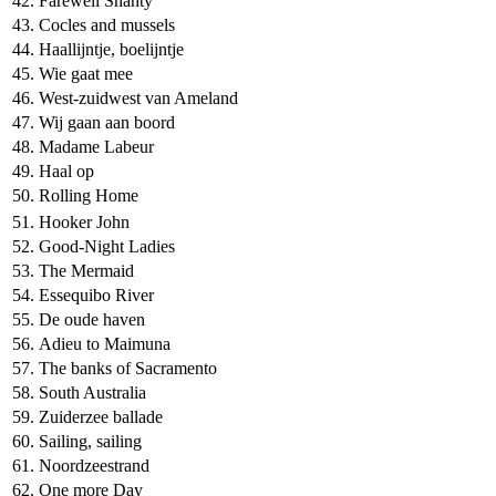
42.
Farewell Shanty
43.
Cocles and mussels
44.
Haallijntje, boelijntje
45.
Wie gaat mee
46.
West-zuidwest van Ameland
47.
Wij gaan aan boord
48.
Madame Labeur
49.
Haal op
50.
Rolling Home
51.
Hooker John
52.
Good-Night Ladies
53.
The Mermaid
54.
Essequibo River
55.
De oude haven
56.
Adieu to Maimuna
57.
The banks of Sacramento
58.
South Australia
59.
Zuiderzee ballade
60.
Sailing, sailing
61.
Noordzeestrand
62.
One more Day