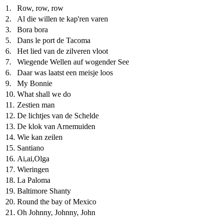
1.
Row, row, row
2.
Al die willen te kap'ren varen
3.
Bora bora
5.
Dans le port de Tacoma
6.
Het lied van de zilveren vloot
7.
Wiegende Wellen auf wogender See
6.
Daar was laatst een meisje loos
9.
My Bonnie
10.
What shall we do
11.
Zestien man
12.
De lichtjes van de Schelde
13.
De klok van Arnemuiden
14.
Wie kan zeilen
15.
Santiano
16.
Ai,ai,Olga
17.
Wieringen
18.
La Paloma
19.
Baltimore Shanty
20.
Round the bay of Mexico
21.
Oh Johnny, Johnny, John