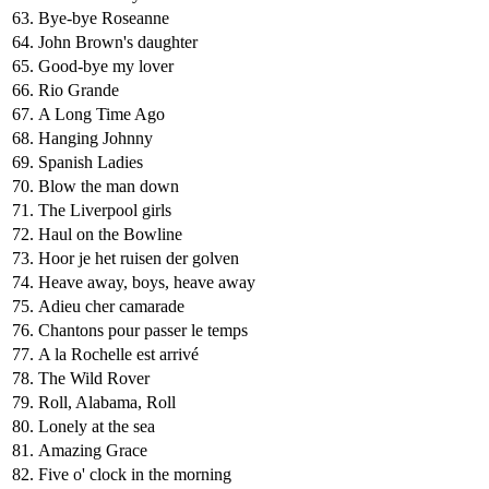
63.
Bye-bye Roseanne
64.
John Brown's daughter
65.
Good-bye my lover
66.
Rio Grande
67.
A Long Time Ago
68.
Hanging Johnny
69.
Spanish Ladies
70.
Blow the man down
71.
The Liverpool girls
72.
Haul on the Bowline
73.
Hoor je het ruisen der golven
74.
Heave away, boys, heave away
75.
Adieu cher camarade
76.
Chantons pour passer le temps
77.
A la Rochelle est arrivé
78.
The Wild Rover
79.
Roll, Alabama, Roll
80.
Lonely at the sea
81.
Amazing Grace
82.
Five o' clock in the morning